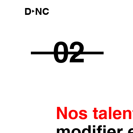
D‣NC
02
Nos talent
modifier e