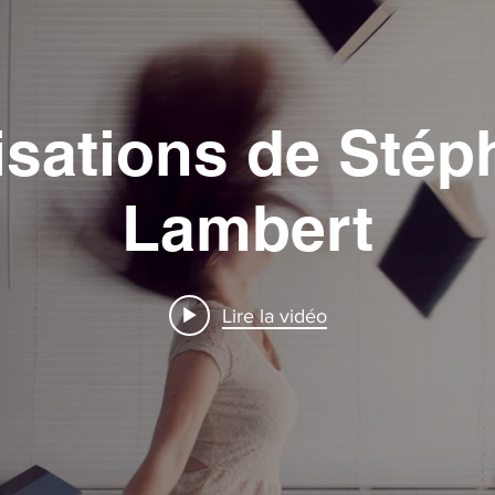
isations de Stép
Lambert
Lire la vidéo